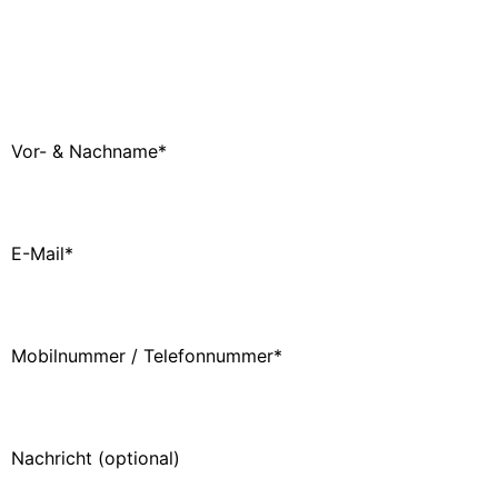
Kontaktieren Sie uns!
Sie möchten mehr über den Kurs "Tanzkreise" oder zu
den anderen Angeboten erfahren? Schreiben Sie uns.
Vor- & Nachname*
E-Mail*
Mobilnummer / Telefonnummer*
Nachricht (optional)